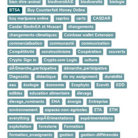
bien-être-animal
biodiversitÃ©
biodiversité
biologie
BTSA
Buy Counterfeit Money Online
buy marijuana online
caprins
carts
CASDAR
Casdar BiodivEA et Muscari
changements
changements-climatiques
Coinbase wallet Extension
commercialisation
communauté
communication
Compétitivité
constructivisme
Coopération
couverts
Crypto Sign in
Crypto.com Login
culture
dÃ©marche_participative
démarche_participative
Diagnostic
didactique
do my assignment
durabilité
eau
écologie
économie
Ecophyto
Ecoviti
EDD
edibles
education alimentaire
élevage
élevage_ruminants
ENA
énergie
Entreprise
environnement
espaces-non-agricoles
ETA
ETM
everything
expÃ©rimentations
expérimentations
exploitation
foresterie
Formation
formation_enseignants
gestion
gestion-différenciée