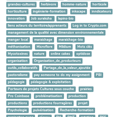
grandes-cultures
herbivore
homme-nature
horticole
horticulture
ingénierie-formation
inkscape
inndicateurs
innovation
Job suraksha
lapins-bio
liens acteurs du territoire/apprenants
Log in to Crypto.com
management de la qualité avec dimension environnementale
manger local
maraichage
maraïchage-bio
méthanisation
Microflore
Mildium
Mots clés
Mycotoxines
nature
online cakes
optidose
organisation
Organisation_de_producteurs
outils_collaboratifs
Partage_de_la_valeur_ajoutée
pastoralisme
pay someone to do my assignment
PBI
pédagogie
pédagogie & exploitation
Porteurs de projets Cultures sous couche
prairies
Pro Coinbase
problématisation
production
productions
productions fourragères
projet
Psychologie
pulvérisation
Recherche-formation