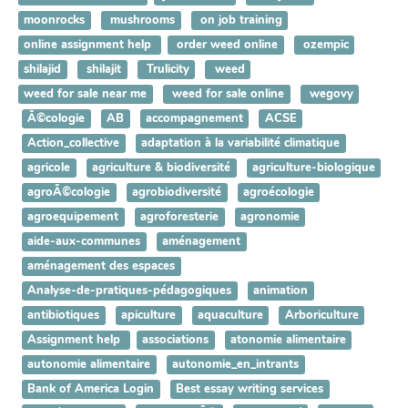
moonrocks
mushrooms
on job training
online assignment help
order weed online
ozempic
shilajid
shilajit
Trulicity
weed
weed for sale near me
weed for sale online
wegovy
Ã©cologie
AB
accompagnement
ACSE
Action_collective
adaptation à la variabilité climatique
agricole
agriculture & biodiversité
agriculture-biologique
agroÃ©cologie
agrobiodiversité
agroécologie
agroequipement
agroforesterie
agronomie
aide-aux-communes
aménagement
aménagement des espaces
Analyse-de-pratiques-pédagogiques
animation
antibiotiques
apiculture
aquaculture
Arboriculture
Assignment help
associations
atonomie alimentaire
autonomie alimentaire
autonomie_en_intrants
Bank of America Login
Best essay writing services