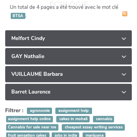
ÉCOLOGIE
Un total de 4 pages a été trouvé avec le mot clé
.
BTSA
Melfort Cindy
GAY Nathalie
VUILLAUME Barbara
Barret Laurence
Filtrer :
agronomie
assignment help
assignment help online
cakes in mohali
cannabis
Cannabis for sale near me
cheapest essay writing services
fruit sensation cakes
jobs in india
marijuana