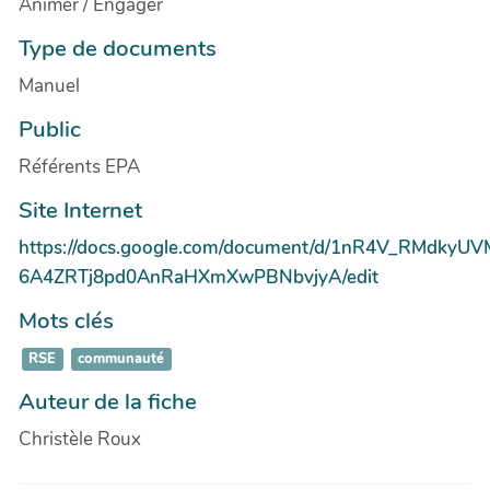
Animer / Engager
Type de documents
Manuel
Public
Référents EPA
Site Internet
https://docs.google.com/document/d/1nR4V_RMdkyU
6A4ZRTj8pd0AnRaHXmXwPBNbvjyA/edit
Mots clés
RSE
communauté
Auteur de la fiche
Christèle Roux