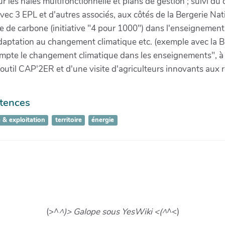
r les haies multifonctionnelle et plans de gestion ; suivi du
ec 3 EPL et d'autres associés, aux côtés de la Bergerie Nat
 de carbone (initiative "4 pour 1000") dans l'enseignement a
adaptation au changement climatique etc. (exemple avec la Be
ompte le changement climatique dans les enseignements", à 
 l'outil CAP'2ER et d'une visite d'agriculteurs innovants aux
étences
 & exploitation
territoire
énergie
(>^
^)> Galope sous YesWiki <(^
^<)