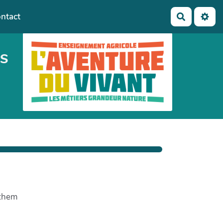
ntact
Recherch
NS
'them