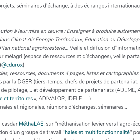
projets, séminaires d'échange, à des échanges internationau
ibution à leur mise en œuvre : Enseigner à produire autrement
ans Climat Air Energie Territoriaux, Education au Développ
Plan national agroforesterie…
Veille et diffusion d’'informa
ur mélagri (espace de ressources et d’échanges), veille part
(
@cdurox
)
cles, ressources, documents 4 pages, listes et cartographies
és par la DGER (tiers-temps, chefs de projets de partenariat,
mités de pilotage,... et développement de partenariats (A
 et territoires
», ADIVALOR, IDELE......)
onales et régionales, réunions d'échanges, séminaires…
u casdar
MéthaLAE
, sur "méthanisation levier vers l'agro-éc
tion d'un groupe de travail "
haies et multifonctionnalité
" po