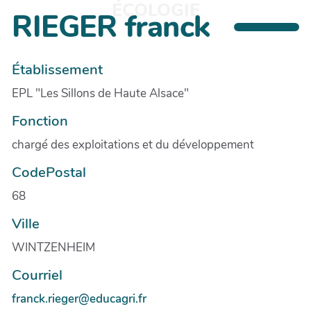
ÉCOLOGIE
RIEGER franck
Établissement
EPL "Les Sillons de Haute Alsace"
Fonction
chargé des exploitations et du développement
CodePostal
68
Ville
WINTZENHEIM
Courriel
franck.rieger@educagri.fr