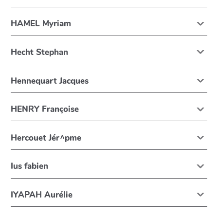
HAMEL Myriam
Hecht Stephan
Hennequart Jacques
HENRY Françoise
Hercouet Jér^pme
Ius fabien
IYAPAH Aurélie